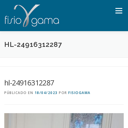
Saltar al contenido
Menú
SOBRE MI
FILOSOFÍA
EXPERIENCIA
HL-24916312287
TRATAMIENTOS
TERAPIAS
BLOG
hl-24916312287
CONTACTO/TARIFAS
PÚBLICADO EN
18/04/2023
POR
FISIOGAMA